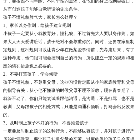
子，要按照不同年龄、不同个性的需求，在他们的身上找到突破口，
从而创造孩子能够自觉听话的先决条件。
孩子不懂礼貌脾气大，家长怎么处理？
1、家长以身作则，给孩子建立规则
小孩子一定要从小就教育好，懂礼貌。不过首先大人要以身作则，如
果大人天天爱讲脏话，孩子绝对不会尊重你的。同时，还要在家里制
定规则，这种规则可以让青少年在做某些事情前，先考虑后果，有了
这种考虑，他们很可能会控制自己的行为，所以建立一定的规则和相
应的惩罚措施也是必要的。
2、不要打骂孩子，学会倾听
孩子不懂礼貌，不尊重父母，这些习惯肯定跟从小的家庭教育和父母
的指导有关，从小他不懂事的时候父母不理不管教，现在青春期了，
就管不动了。你们只能尝试着跟他沟通，是沟通，不是打骂，也不是
教训，父母跟孩子的相处方式，只能是沟通和倾听，打骂会出反效果
的。
3、及时制止孩子不好的行为，不要溺爱孩子
一定要及时制止孩子的这种行为，不能够纵容孩子，并对孩子进行严
厉的批评教育，要让孩子知道父母的辛苦，过度的保护孩子只会养成