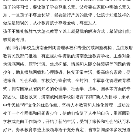
孩子的坏习惯，要让孩子学会尊重长辈。父母要在家庭中明确长辈关
系，一旦孩子不尊重长辈，就要进行严厉的批评，让孩子知道这样的
做法是错误的，从小教育孩子尊老爱幼，尊重别人
孩子不懂礼貌脾气大怎么教育？以上就是我的解决方式，希望你们能
够觉得有用。
纳川培训学校是
济南全封闭管理学校
和专业的
戒网瘾机构
，是由政府
教育民政部门批准、有正规办学资质的
济南叛逆教育学校
。主要对象
为沉溺网络、厌学消沉、焦虑抑郁、情感和人际交往障碍等问题的青
少年，助其摆脱网瘾和心理障碍、恢复正常生活、提高综合素质，促
进家庭、社会和谐。学校实行寄宿式、全封闭、半军事化管理教育模
式，拥有国家及省内知名的心理学、社会学、法学、国学等方面的专
家团队。建校以来，
济南戒网瘾学校
以培育
“四有”新人为目标，秉承
中华民族“孝”文化的优良传统，坚持人本教育和人性化管理，成功改
变了一个个网瘾和问题青少年，使他们恢复了人生的自信，重新回到
学校或走向工作岗位，开始了新的生活，受到了家长和社会的认可和
好评。办学教育事迹上级领导给予充分肯定，省市新闻媒体多次报道