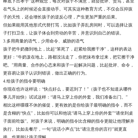
棒底下出孝子”这种观念，每次对孩子不满意，就会批评、责骂，甚至
在气头上的时候还会直接动手。可其实这种教育方式，不仅会压抑孩
子的天性，还会增长孩子的逆反心理，产生更加严重的后果。
但如果能用其他形式代替打骂，比如孩子弄乱房间时，可以选择让孩
子打扫卫生，让孩子体会到劳动的辛苦，并意识到自己的错误。
3.多用商量的语气，少用命令、威胁的语气
孩子把牛奶撒到地上，比起“笨死了，赶紧给我擦干净”，这样的表达
更好：“牛奶泼在地上，路都没法走了，你把抹布拿过来，把它擦干净
吧。”用商量、合作的心态来和孩子一起解决问题，比起批评、命令，
更容易让孩子认识到错误，做出正确的行为。
4.给孩子的指令要明确
你现在也许这样说：“快点好么，要迟到了！”（孩子也不知道从哪件
事儿开始快）试试这样：“请马上穿上你的外套，我们准备出门。”
相比这样喋喋不休的催促，更有效的是你给孩子最明确的指令，而不
是含糊的“快点”，比如你可以和他说“请马上穿上你的外套”“请坐到桌
子面前吃饭”。对孩子来说，明确的指令比含糊的指令更能让他理解并
执行。比如去餐厅，一句“说话小声点”比“请注意你的言行”就更直
接，也更能让孩子理解。