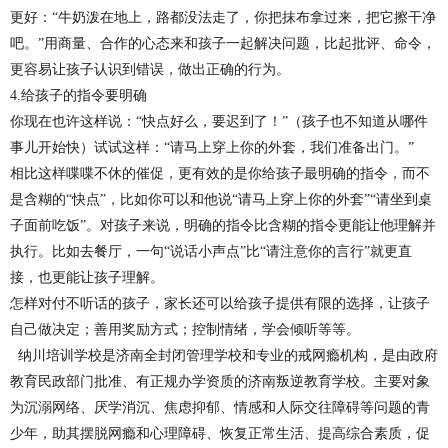
更好：“牛奶泼在地上，路都没法走了，你把抹布拿过来，把它擦干净
吧。”用商量、合作的心态来和孩子一起解决问题，比起批评、命令，
更容易让孩子认识到错误，做出正确的行为。
4.给孩子的指令要明确
你现在也许这样说：“快点好么，要迟到了！”（孩子也不知道从哪件
事儿开始快）试试这样：“请马上穿上你的外套，我们准备出门。”
相比这样喋喋不休的催促，更有效的是你给孩子最明确的指令，而不
是含糊的“快点”，比如你可以和他说“请马上穿上你的外套”“请坐到桌
子面前吃饭”。对孩子来说，明确的指令比含糊的指令更能让他理解并
执行。比如去餐厅，一句“说话小声点”比“请注意你的言行”就更直
接，也更能让孩子理解。
怎样对付不听话的孩子，家长还可以给孩子提供有限的选择，让孩子
自己做决定；善用奖励方式；控制情绪，学会倾听等等。
纳川培训学校是
济南全封闭管理学校
和专业的
戒网瘾机构
，是由政府
教育民政部门批准、有正规办学资质的
济南叛逆教育学校
。主要对象
为沉溺网络、厌学消沉、焦虑抑郁、情感和人际交往障碍等问题的青
少年，助其摆脱网瘾和心理障碍、恢复正常生活、提高综合素质，促