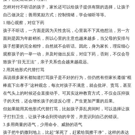
怎样对付不听话的孩子，家长还可以给孩子提供有限的选择，让孩子
自己做决定；善用奖励方式；控制情绪，学会倾听等等。
1.细心观察，对症下药
孩子不听话，一方面是因为天性贪玩，心里装不下其他想法，另一方
面则是因为年龄稍长，所以心里的主意也越来越多，当父母的安排与
孩子想要的完全相悖，自然就不会听话。因此，身为家长，理应细心
观察孩子的一举一动，并及时做出反应，对症下药，否则，不仅会导
致孩子“目无王法”，亲子关系也会越来越疏远。
2.用其他形式代替打骂
虽说很多家长都知道打骂孩子是不好的行为，但仍然有些家长遵循“棍
棒底下出孝子”这种观念，每次对孩子不满意，就会批评、责骂，甚至
在气头上的时候还会直接动手。可其实这种教育方式，不仅会压抑孩
子的天性，还会增长孩子的逆反心理，产生更加严重的后果。
但如果能用其他形式代替打骂，比如孩子弄乱房间时，可以选择让孩
子打扫卫生，让孩子体会到劳动的辛苦，并意识到自己的错误。
3.多用商量的语气，少用命令、威胁的语气
孩子把牛奶撒到地上，比起“笨死了，赶紧给我擦干净”，这样的表达