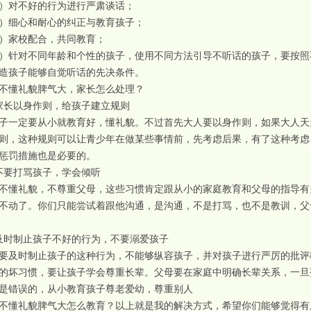
）对不好的行为进行严肃谈话；
）细心和耐心的纠正与教育孩子；
）家校配合，共同教育；
）针对不同年龄和个性的孩子，使用不同方法引导不听话的孩子，要按照
造孩子能够自觉听话的先决条件。
不懂礼貌脾气大，家长怎么处理？
家长以身作则，给孩子建立规则
子一定要从小就教育好，懂礼貌。不过首先大人要以身作则，如果大人天
则，这种规则可以让青少年在做某些事情前，先考虑后果，有了这种考虑
惩罚措施也是必要的。
不要打骂孩子，学会倾听
不懂礼貌，不尊重父母，这些习惯肯定跟从小的家庭教育和父母的指导有
不动了。你们只能尝试着跟他沟通，是沟通，不是打骂，也不是教训，父
及时制止孩子不好的行为，不要溺爱孩子
要及时制止孩子的这种行为，不能够纵容孩子，并对孩子进行严厉的批评
的坏习惯，要让孩子学会尊重长辈。父母要在家庭中明确长辈关系，一旦
是错误的，从小教育孩子尊老爱幼，尊重别人
不懂礼貌脾气大怎么教育？以上就是我的解决方式，希望你们能够觉得有