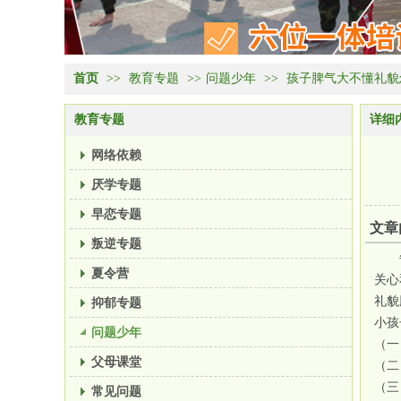
首页
>>
教育专题
>>
问题少年
>>
孩子脾气大不懂礼貌
教育专题
详细
网络依赖
厌学专题
早恋专题
文章
叛逆专题
夏令营
关心
礼貌
抑郁专题
小孩
问题少年
（一
父母课堂
（二
（三
常见问题