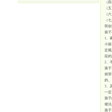
（四
（五
（六
（七
而创
孩子
1、
小孩
定规
应的
2、
孩子
就管
的。
3、
一定
孩子
做法
孩子