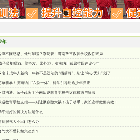
少年
冷漠不懂感恩、处处顶嘴？别硬管！济南叛逆教育学校教你破局
岁孩子吸烟喝酒、染怪发、常外混，济南纳川帮您拉回迷途少年
5 名未成年人被拘：年龄不是违法的 “挡箭牌”，别让 “年少无知” 毁了
简单粗暴！济南纳川“六位一体”，科学引导迷途少年归正
不愿沟通、亲子疏离？济南叛逆教育学校告诉你根源与解法
叛逆教育学校支招——别让纵容酿大祸！孩子动手，家长这样做更有效！
躺平最好的解决方法是什么
网瘾脾气大不出门怎么办
脾气大不懂礼貌怎么办？