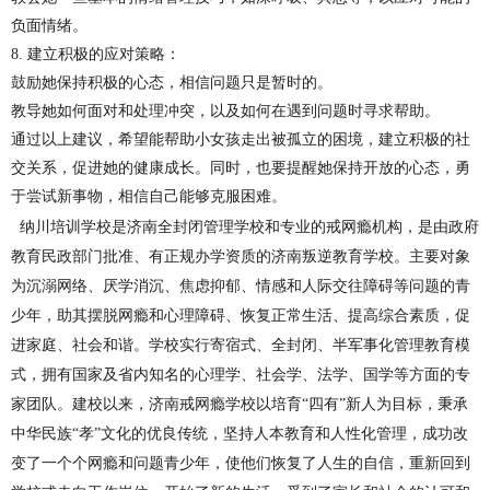
负面情绪。
8. 建立积极的应对策略：
鼓励她保持积极的心态，相信问题只是暂时的。
教导她如何面对和处理冲突，以及如何在遇到问题时寻求帮助。
通过以上建议，希望能帮助小女孩走出被孤立的困境，建立积极的社
交关系，促进她的健康成长。同时，也要提醒她保持开放的心态，勇
于尝试新事物，相信自己能够克服困难。
纳川培训学校是
济南全封闭管理学校
和专业的
戒网瘾机构
，是由政府
教育民政部门批准、有正规办学资质的
济南叛逆教育学校
。主要对象
为沉溺网络、厌学消沉、焦虑抑郁、情感和人际交往障碍等问题的青
少年，助其摆脱网瘾和心理障碍、恢复正常生活、提高综合素质，促
进家庭、社会和谐。学校实行寄宿式、全封闭、半军事化管理教育模
式，拥有国家及省内知名的心理学、社会学、法学、国学等方面的专
家团队。建校以来，
济南戒网瘾学校
以培育
“四有”新人为目标，秉承
中华民族“孝”文化的优良传统，坚持人本教育和人性化管理，成功改
变了一个个网瘾和问题青少年，使他们恢复了人生的自信，重新回到