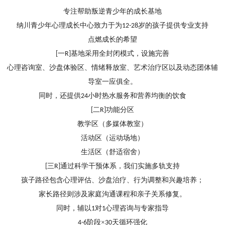
专注帮助叛逆青少年的成长基地
纳川青少年心理成长中心致力于为
岁的孩子提供专业支持
12-
2
8
点燃成长的希望
一
基地采用全封闭模式，设施完善
[
R
]
心理咨询室、沙盘体验区、情绪释放室、艺术治疗区以及动态团体辅
导室一应俱全。
同时，还提供
小时热水服务和营养均衡的饮食
24
二
功能分区
[
R
]
教学区（多媒体教室）
活动区（运动场地）
生活区（舒适宿舍）
三
通过科学干预体系，我们实施
多
轨支持
[
R
]
孩子路径包含心理评估、沙盘治疗、行为调整和兴趣培养；
家长路径则涉及家庭沟通课程和亲子关系修复。
同时，辅以
对
心理咨询与专家指导
1
1
阶段
×
天循环强化
4-6
30