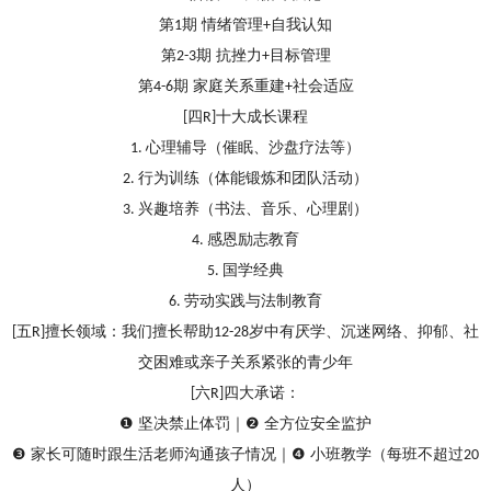
第
期 情绪管理
自我认知
1
+
第
期
抗挫力
目标管理
2-3
+
第
期
家庭关系重建
社会适应
4-6
+
四
十大成长课程
[
R
]
心理辅导（
催眠、沙盘疗法等
）
1.
行为训练（
体能锻炼和团队活动
）
2.
兴趣培养（
书法、音乐、心理剧
）
3.
感恩励志教育
4.
国学经典
5.
劳动实践与法制教育
6.
五
擅长领域：
我们擅长帮助
岁中有厌学、沉迷网络、抑郁、社
[
R
]
12-
28
交困难或亲子关系紧张的青少年
六
四大承诺：
[
R
]
❶
坚决禁止体罚
｜
❷
全方位安全监护
❸
家长可随时
跟生活老师沟通孩子情况
｜
❹
小班教学（每班不超过
20
人）