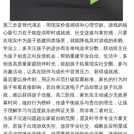
第三步是替代满足，用现实价值感填补心理空缺。游戏的核
心吸引力在于能提供即时成就感、社交连接与掌控感，只要
在现实中为孩子搭建同类场景，就能降低其对游戏的依赖。
学业上，多关注孩子的进步而非单纯追求分数，联动班主任
为孩子创造正向反馈机会，帮助重建学业自信。生活中，多
创造高质量家庭陪伴时光，鼓励孩子拓展现实社交圈、参与
兴趣活动，让其在陪伴与成长中宣泄压力、获得成就感。
最后要以身作则，用正向示范打破双重标准。家长的行为对
孩子有着直接影响，若自身沉迷电子产品却禁止孩子玩游
戏，难以获得孩子信服。高三阶段，家长应主动减少无效屏
幕时间，做好行为榜样，传递平衡娱乐与责任的理念，让孩
子理解学习与适度娱乐的辩证关系，而非将二者对立。
当孩子沉迷问题超出家庭自助范围，需及时寻求专业力量支
持。若孩子出现游戏失控、放弃学业社交、戒断反应明显或
亲子冲突激化等情况，就需重视并借助专业干预。济南纳川