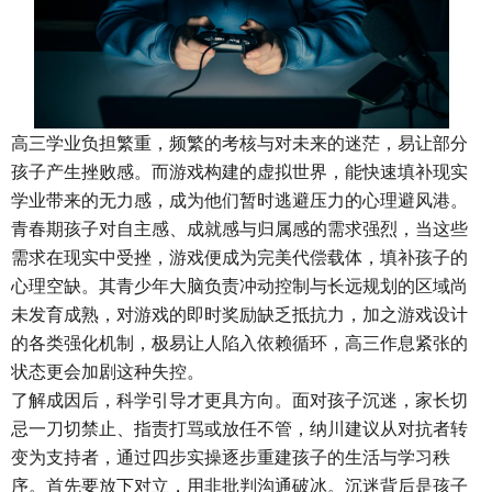
高三学业负担繁重，频繁的考核与对未来的迷茫，易让部分
孩子产生挫败感。而游戏构建的虚拟世界，能快速填补现实
学业带来的无力感，成为他们暂时逃避压力的心理避风港。
青春期孩子对自主感、成就感与归属感的需求强烈，当这些
需求在现实中受挫，游戏便成为完美代偿载体，填补孩子的
心理空缺。其青少年大脑负责冲动控制与长远规划的区域尚
未发育成熟，对游戏的即时奖励缺乏抵抗力，加之游戏设计
的各类强化机制，极易让人陷入依赖循环，高三作息紧张的
状态更会加剧这种失控。
了解成因后，科学引导才更具方向。面对孩子沉迷，家长切
忌一刀切禁止、指责打骂或放任不管，纳川建议从对抗者转
变为支持者，通过四步实操逐步重建孩子的生活与学习秩
序。首先要放下对立，用非批判沟通破冰。沉迷背后是孩子