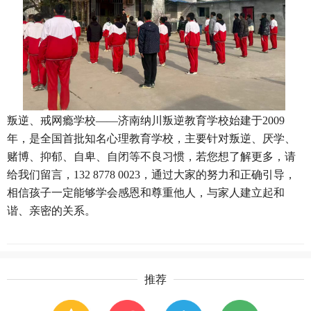
叛逆、戒网瘾学校
——济南
纳川
叛逆教育学校
始建于
2009
年，是全国首批知名心理教育
学校
，主要针对叛逆、厌学、
赌博、抑郁、自卑、自闭等不良习惯，若您想了解更多，
请
给我们留言，
1
32
8
7
78
00
23
，
通过
大家
的努力和正确引导，
相信孩子一定能够学会感恩和尊重他人，与家人建立起和
谐、亲密的关系。
推荐