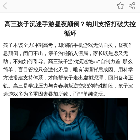
高三孩子沉迷手游昼夜颠倒？纳川支招打破失控
循环
孩子本该全力冲刺高考，却深陷手机游戏无法自拔，昼夜作
息颠倒，闭门不出，亲子沟通陷入僵局，家长既焦虑又无
助，不知如何引导。高三孩子游戏沉迷绝非
“自制力差”那么
简单，盲目管控只会激化矛盾，唯有读懂背后成因、用科学
方法搭建支持体系，才能帮孩子走出虚拟泥潭，回归备考正
轨。高三是学业压力与青春期叛逆交织的特殊阶段，孩子沉
迷游戏多为多重因素叠加所致，而非单纯贪玩。