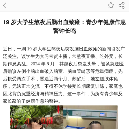
19 岁大学生熬夜后脑出血致瘫：青少年健康作息
警钟长鸣
近日，一则
19 岁大学生熬夜后突发脑出血致瘫的新闻引发广
泛关注。该学生为实习带货主播，常熬夜直播、吃外卖，长
期作息紊乱。2024 年 8 月，其熬夜后突发头晕，被紧急送医
后确诊左侧小脑出血破入脑室、脑血管畸形等危重病症，先
后接受两次手术，昏迷近两个月。苏醒后，她左侧肢体瘫
痪，无法正常交流，不得不休学接受长期康复训练，家庭也
因此背负沉重经济与精神压力。这一事件，为所有青少年及
家长敲响了健康作息的警钟。