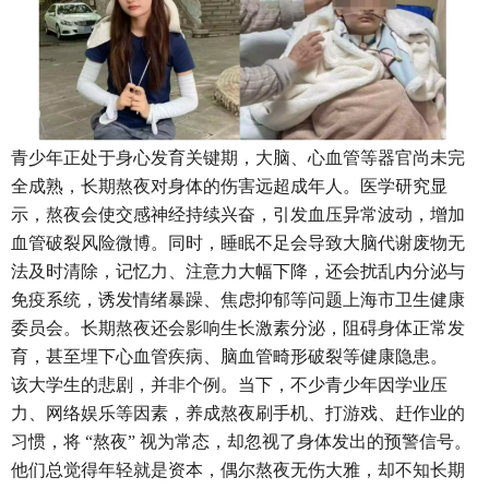
青少年正处于身心发育关键期，大脑、心血管等器官尚未完
全成熟，长期熬夜对身体的伤害远超成年人。医学研究显
示，熬夜会使交感神经持续兴奋，引发血压异常波动，增加
血管破裂风险微博。同时，睡眠不足会导致大脑代谢废物无
法及时清除，记忆力、注意力大幅下降，还会扰乱内分泌与
免疫系统，诱发情绪暴躁、焦虑抑郁等问题上海市卫生健康
委员会。长期熬夜还会影响生长激素分泌，阻碍身体正常发
育，甚至埋下心血管疾病、脑血管畸形破裂等健康隐患。
该大学生的悲剧，并非个例。当下，不少青少年因学业压
力、网络娱乐等因素，养成熬夜刷手机、打游戏、赶作业的
习惯，将
“熬夜” 视为常态，却忽视了身体发出的预警信号。
他们总觉得年轻就是资本，偶尔熬夜无伤大雅，却不知长期